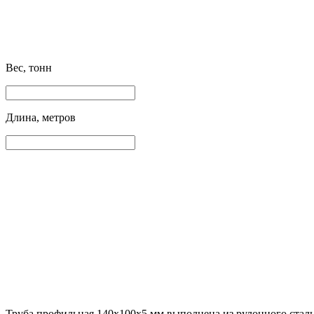
Вес, тонн
Длина, метров
Труба профильная 140х100х5 мм выполнена из рулонного сталь