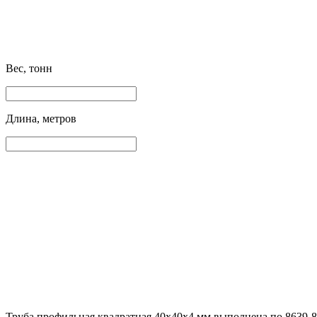
Вес, тонн
Длина, метров
Труба профильная квадратная 40х40х4 мм выполнена по 8639-8