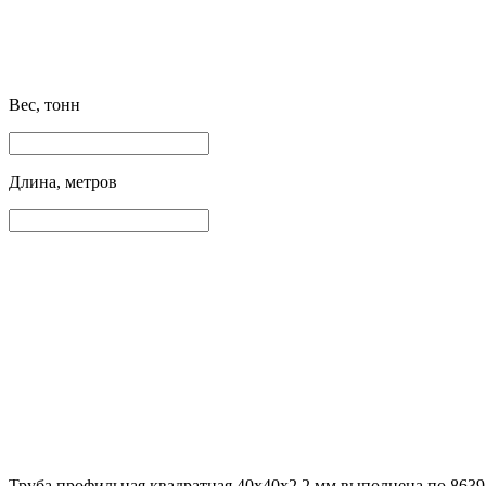
Вес, тонн
Длина, метров
Труба профильная квадратная 40х40х2.2 мм выполнена по 8639