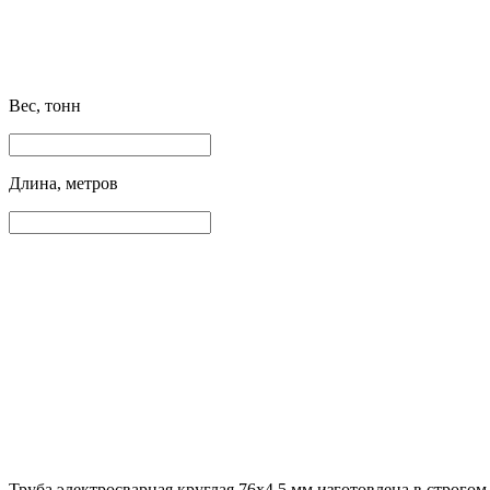
Вес, тонн
Длина, метров
Труба электросварная круглая 76х4.5 мм изготовлена в строго