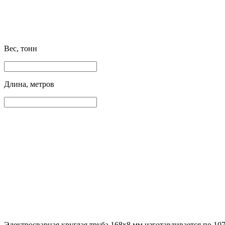
Вес, тонн
Длина, метров
Электросварная круглая труба 168х8 мм изготавливается по 107