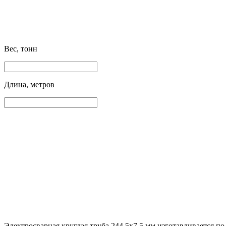
Вес, тонн
Длина, метров
Электросварная круглая труба 244.5х7.5 мм изготавливается по