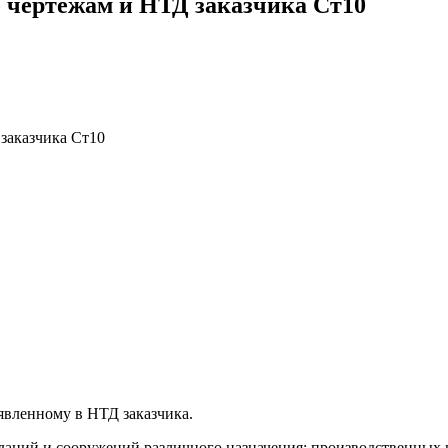
 чертежам и НТД заказчика Ст10
заказчика Ст10
явленному в НТД заказчика.
зданий и сооружений различного назначения: производственных