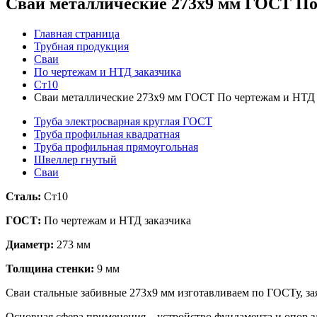
Сваи металлические 273x9 мм ГОСТ По
Главная страница
Трубная продукция
Сваи
По чертежам и НТД заказчика
Ст10
Сваи металлические 273x9 мм ГОСТ По чертежам и НТД 
Труба электросварная круглая ГОСТ
Труба профильная квадратная
Труба профильная прямоугольная
Швеллер гнутый
Сваи
Сталь:
Ст10
ГОСТ:
По чертежам и НТД заказчика
Диаметр:
273 мм
Толщина стенки:
9 мм
Сваи стальные забивные 273х9 мм изготавливаем по ГОСТу, за
Основная сфера применения – устройство фундамента и опор 