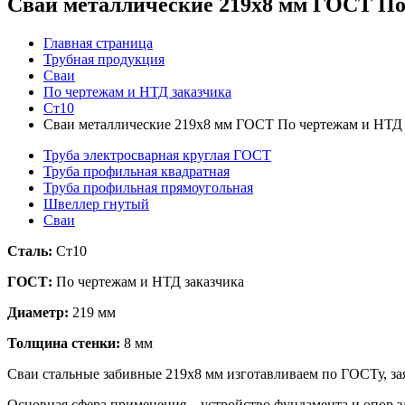
Сваи металлические 219x8 мм ГОСТ По
Главная страница
Трубная продукция
Сваи
По чертежам и НТД заказчика
Ст10
Сваи металлические 219x8 мм ГОСТ По чертежам и НТД 
Труба электросварная круглая ГОСТ
Труба профильная квадратная
Труба профильная прямоугольная
Швеллер гнутый
Сваи
Сталь:
Ст10
ГОСТ:
По чертежам и НТД заказчика
Диаметр:
219 мм
Толщина стенки:
8 мм
Сваи стальные забивные 219х8 мм изготавливаем по ГОСТу, за
Основная сфера применения – устройство фундамента и опор 