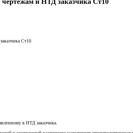
 чертежам и НТД заказчика Ст10
заказчика Ст10
явленному в НТД заказчика.
зданий и сооружений различного назначения: производственных