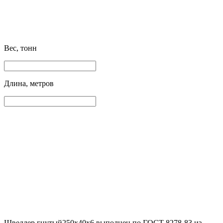
Вес, тонн
Длина, метров
Швеллер гнутый250х40х6 выполнен по ГОСТ 8278-83 из