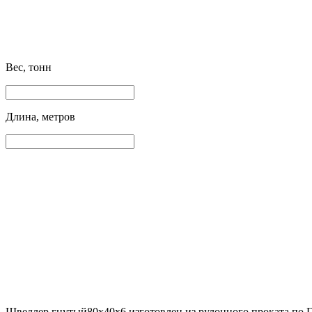
Вес, тонн
Длина, метров
Швеллер гнутый80х40х6 изготовлен из рулонного проката по Г