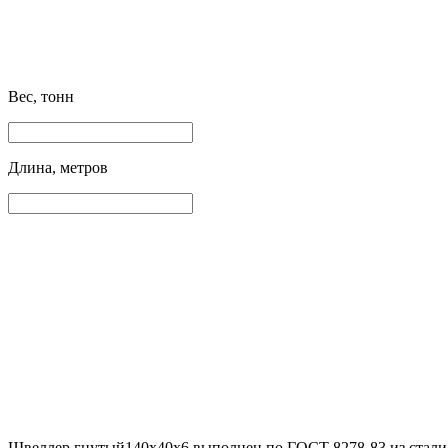
Вес, тонн
Длина, метров
Швеллер гнутый140х40х6 выполнен по ГОСТ 8278-83 из стали