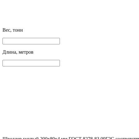
Вес, тонн
Длина, метров
Швеллер гнутый 200x80x4 мм ГОСТ 8278-83 09Г2С соответству