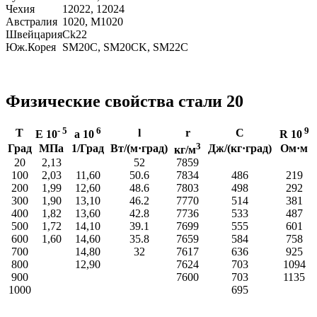
Чехия
12022, 12024
Австралия
1020, M1020
Швейцария
Ck22
Юж.Корея
SM20C, SM20CK, SM22C
Физические свойства стали 20
- 5
6
9
T
l
r
C
E 10
a 10
R 10
3
Град
МПа
1/Град
Вт/(м·град)
Дж/(кг·град)
Ом·м
кг/м
20
2,13
52
7859
100
2,03
11,60
50.6
7834
486
219
200
1,99
12,60
48.6
7803
498
292
300
1,90
13,10
46.2
7770
514
381
400
1,82
13,60
42.8
7736
533
487
500
1,72
14,10
39.1
7699
555
601
600
1,60
14,60
35.8
7659
584
758
700
14,80
32
7617
636
925
800
12,90
7624
703
1094
900
7600
703
1135
1000
695