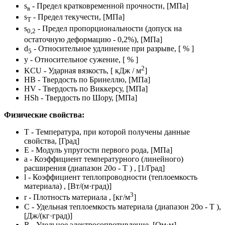
s
- Предел кратковременной прочности, [МПа]
в
s
- Предел текучести, [МПа]
Т
s
- Предел пропорциональности (допуск на
0,2
остаточную деформацию - 0,2%), [МПа]
d
- Относительное удлинение при разрыве, [ % ]
5
y - Относительное сужение, [ % ]
2
KCU - Ударная вязкость, [ кДж / м
]
HB - Твердость по Бринеллю, [МПа]
HV - Твердость по Виккерсу, [МПа]
HSh - Твердость по Шору, [МПа]
Физические свойства:
T - Температура, при которой получены данные
свойства, [Град]
E - Модуль упругости первого рода, [МПа]
a - Коэффициент температурного (линейного)
расширения (диапазон 20o - T ) , [1/Град]
l - Коэффициент теплопроводности (теплоемкость
материала) , [Вт/(м·град)]
3
r - Плотность материала , [кг/м
]
C - Удельная теплоемкость материала (диапазон 20o - T ),
[Дж/(кг·град)]
R - Удельное электросопротивление, [Ом·м]