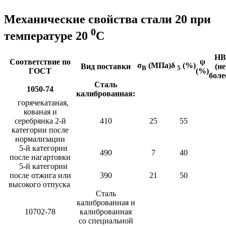
Механические свойства стали 20 при
0
температуре 20
С
HB
Соответствие по
ψ
σ
(МПа)
δ
(%)
Вид поставки
(не
В
5
ГОСТ
(%)
боле
Сталь
1050-74
калиброванная:
горячекатаная,
кованая и
серебрянка 2-й
410
25
55
категории после
нормализации
5-й категории
490
7
40
после нагартовки
5-й категории
после отжига или
390
21
50
высокого отпуска
Сталь
калиброванная и
10702-78
калиброванная
со специальной