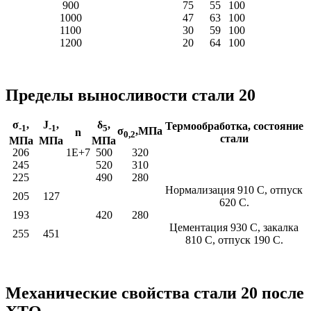
900
75
55
100
1000
47
63
100
1100
30
59
100
1200
20
64
100
Пределы выносливости стали 20
σ
,
J
,
δ
,
Термообработка, состояние
-1
-1
5
σ
,МПа
n
0,2
стали
МПа
МПа
МПа
206
1Е+7
500
320
245
520
310
225
490
280
Нормализация 910 С, отпуск
205
127
620 С.
193
420
280
Цементация 930 С, закалка
255
451
810 С, отпуск 190 С.
Механические свойства стали 20 после