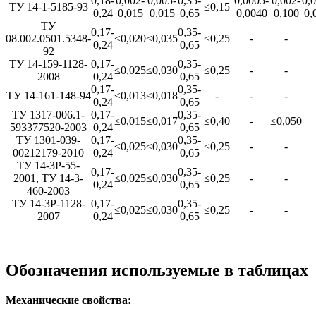
0,18-
0,002-
0,005-
0,35-
0,0005-
0,002-
0,
ТУ 14-1-5185-93
≤0,15
0,24
0,015
0,015
0,65
0,0040
0,100
0,
ТУ
0,17-
0,35-
08.002.0501.5348-
≤0,020
≤0,035
≤0,25
-
-
0,24
0,65
92
ТУ 14-159-1128-
0,17-
0,35-
≤0,025
≤0,030
≤0,25
-
-
2008
0,24
0,65
0,17-
0,35-
ТУ 14-161-148-94
≤0,013
≤0,018
-
-
-
0,24
0,65
TУ 1317-006.1-
0,17-
0,35-
≤0,015
≤0,017
≤0,40
-
≤0,050
593377520-2003
0,24
0,65
ТУ 1301-039-
0,17-
0,35-
≤0,025
≤0,030
≤0,25
-
-
00212179-2010
0,24
0,65
ТУ 14-3Р-55-
0,17-
0,35-
2001, ТУ 14-3-
≤0,025
≤0,030
≤0,25
-
-
0,24
0,65
460-2003
ТУ 14-3Р-1128-
0,17-
0,35-
≤0,025
≤0,030
≤0,25
-
-
2007
0,24
0,65
Обозначения используемые в таблицах
Механические свойства: