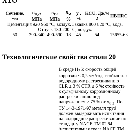
ХТО
σ
,
σ
,
δ
,
Сечение,
y ,
KCU, Дж/м
0,2
В
5
HB
HRC
мм
%
2
МПа
МПа
%
Цементация 920-950 °С, воздух. Закалка 800-820 °С, вода.
Отпуск 180-200 °С, воздух.
50
290-340
490-590
18
45
54
156
55-63
Технологические свойства стали 20
В среде H
S: скорость общей
2
коррозии ≤ 0,5 мм/год; стойкость к
водородному растрескиванию
CLR ≤ 3 % CTR ≤ 6 %; стойкость
к сульфидному коррозионному
растрескиванию под
напряжением ≥ 75 % от σ
. По
0,2
ТУ 14-3-1971-97 металл труб
должен выдерживать испытания
на водородное растрескивание по
стандарту NACE ТМ 02 84
(испытательная среда NACE TM