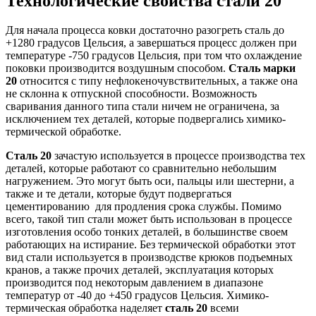
Технологические свойства стали 20
Для начала процесса ковки достаточно разогреть сталь до
+1280 градусов Цельсия, а завершаться процесс должен при
температуре -750 градусов Цельсия, при том что охлаждение
поковки производится воздушным способом.
Сталь марки
20
относится с типу нефлокеночувствительных, а также она
не склонна к отпускной способности. Возможность
сваривания данного типа стали ничем не ограничена, за
исключением тех деталей, которые подвергались химико-
термической обработке.
Сталь 20
зачастую используется в процессе производства тех
деталей, которые работают со сравнительно небольшим
нагружением. Это могут быть оси, пальцы или шестерни, а
также и те детали, которые будут подвергаться
цементированию для продления срока службы. Помимо
всего, такой тип стали может быть использован в процессе
изготовления особо тонких деталей, в большинстве своем
работающих на истирание. Без термической обработки этот
вид стали используется в производстве крюков подъемных
кранов, а также прочих деталей, эксплуатация которых
производится под некоторым давлением в диапазоне
температур от -40 до +450 градусов Цельсия. Химико-
термическая обработка наделяет
сталь 20
всеми