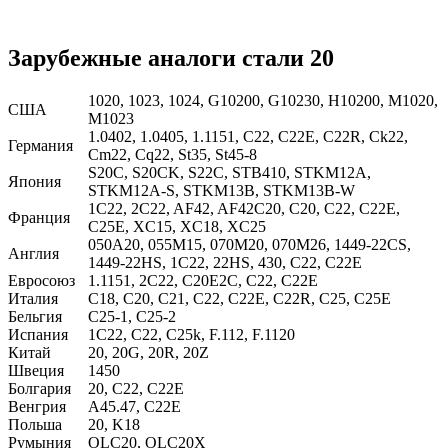
Зарубежные аналоги стали 20
1020, 1023, 1024, G10200, G10230, H10200, M1020,
США
M1023
1.0402, 1.0405, 1.1151, C22, C22E, C22R, Ck22,
Германия
Cm22, Cq22, St35, St45-8
S20C, S20CK, S22C, STB410, STKM12A,
Япония
STKM12A-S, STKM13B, STKM13B-W
1C22, 2C22, AF42, AF42C20, C20, C22, C22E,
Франция
C25E, XC15, XC18, XC25
050A20, 055M15, 070M20, 070M26, 1449-22CS,
Англия
1449-22HS, 1C22, 22HS, 430, C22, C22E
Евросоюз
1.1151, 2C22, C20E2C, C22, C22E
Италия
C18, C20, C21, C22, C22E, C22R, C25, C25E
Бельгия
C25-1, C25-2
Испания
1C22, C22, C25k, F.112, F.1120
Китай
20, 20G, 20R, 20Z
Швеция
1450
Болгария
20, C22, C22E
Венгрия
A45.47, C22E
Польша
20, K18
Румыния
OLC20, OLC20X