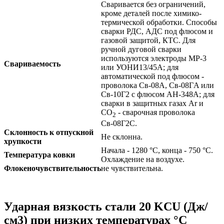
Сваривается без ограничений,
кроме деталей после химико-
термической обработки. Способы
сварки РДС, АДС под флюсом и
газовой защитой, КТС. Для
ручной дуговой сварки
используются электроды МР-3
Свариваемость
или УОНИ13/45А; для
автоматической под флюсом -
проволока Св-08А, Cв-08ГA или
Св-10Г2 с флюсом АН-348А; для
сварки в защитных газах Ar и
CO
- сварочная проволока
2
Св-08Г2С.
Склонность к отпускной
Не склонна.
хрупкости
Начала - 1280 °C, конца - 750 °C.
Температура ковки
Охлаждение на воздухе.
Флокеночувствительность
не чувствительна.
Ударная вязкость стали 20 KCU (Дж/
см3) при низких температурах °С