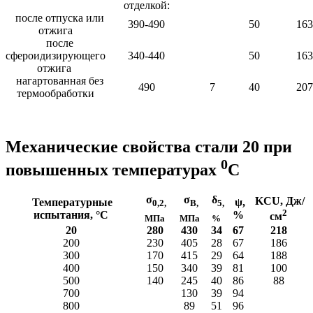
отделкой:
после отпуска или
390-490
50
163
отжига
после
сфероидизирующего
340-440
50
163
отжига
нагартованная без
490
7
40
207
термообработки
Механические свойства стали 20 при
0
повышенных температурах
С
σ
σ
δ
KCU, Дж/
Температурные
ψ,
0,2,
В,
5,
2
испытания, °С
%
см
МПа
МПа
%
20
280
430
34
67
218
200
230
405
28
67
186
300
170
415
29
64
188
400
150
340
39
81
100
500
140
245
40
86
88
700
130
39
94
800
89
51
96