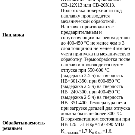
СВ-12Х13 или СВ-20Х13.
Подготовка поверхности под
наплавку производится
механической обработкой.
Наплавка производится с
предварительным и
Наплавка
сопутствующим нагревом детали
до 400-450 °C не менее чем в 3
слоя толщиной не менее 4 мм без
учета припуска на механическую
обработку. Термообработка после
наплавки производится путем
отпуска при 550-600 °C
(выдержка 2-5 ч) на твердость
НВ=301-350, при 600-650 °C
(выдержка 2-5 ч) на твердость
НВ=240-300, при 400-450 °C
(выдержка 2-5 ч) на твердость
НВ=351-400. Температура печи
при загрузке деталей для отпуска
должна быть не более 300 °C.
В горячекатанном состоянии при
Обрабатываемость
НВ 126-131 и s
=450-490 МПа
В
резаньем
K
=1,7 K
=1,6.
n
тв.спл.
n
б.ст.