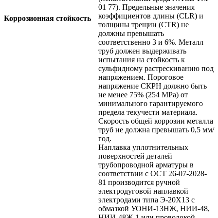
01 77). Предельные значения
коэффициентов длины (CLR) и
Коррозионная стойкость
толщины трещин (CTR) не
должны превышать
соответственно 3 и 6%. Металл
труб должен выдерживать
испытания на стойкость к
сульфидному растрескиванию под
напряжением. Пороговое
напряжение СКРН должно быть
не менее 75% (254 МРа) от
минимального гарантируемого
предела текучести материала.
Скорость общей коррозии металла
труб не должна превышать 0,5 мм/
год.
Наплавка уплотнительных
поверхностей деталей
трубопроводной арматуры в
соответствии с ОСТ 26-07-2028-
81 производится ручной
электродуговой наплавкой
электродами типа Э-20Х13 с
обмазкой УОНИ-13НЖ, НИИ-48,
НИИ-48Ж-1 или проволокой