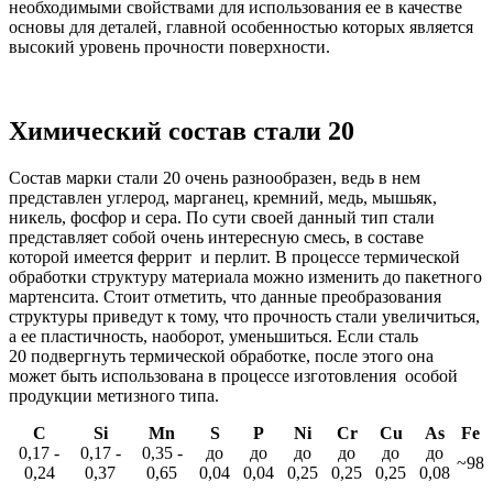
необходимыми свойствами для использования ее в качестве
основы для деталей, главной особенностью которых является
высокий уровень прочности поверхности.
Химический состав стали 20
Состав марки стали 20 очень разнообразен, ведь в нем
представлен углерод, марганец, кремний, медь, мышьяк,
никель, фосфор и сера. По сути своей данный тип стали
представляет собой очень интересную смесь, в составе
которой имеется феррит и перлит. В процессе термической
обработки структуру материала можно изменить до пакетного
мартенсита. Стоит отметить, что данные преобразования
структуры приведут к тому, что прочность стали увеличиться,
а ее пластичность, наоборот, уменьшиться. Если сталь
20 подвергнуть термической обработке, после этого она
может быть использована в процессе изготовления особой
продукции метизного типа.
C
Si
Mn
S
P
Ni
Cr
Cu
As
Fe
0,17 -
0,17 -
0,35 -
до
до
до
до
до
до
~98
0,24
0,37
0,65
0,04
0,04
0,25
0,25
0,25
0,08