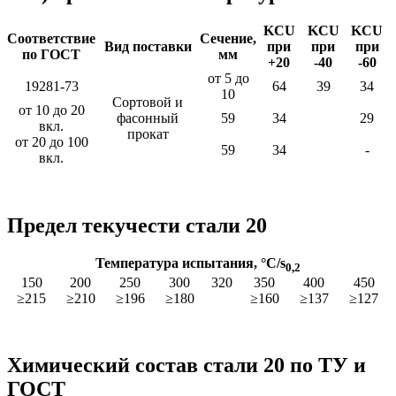
KCU
KCU
KCU
Соответствие
Сечение,
Вид поставки
при
при
при
по ГОСТ
мм
+20
-40
-60
от 5 до
19281-73
64
39
34
10
Сортовой и
от 10 до 20
фасонный
59
34
29
вкл.
прокат
от 20 до 100
59
34
-
вкл.
Предел текучести стали 20
Температура испытания, °C/s
0,2
150
200
250
300
320
350
400
450
≥215
≥210
≥196
≥180
≥160
≥137
≥127
Химический состав стали 20 по ТУ и
ГОСТ