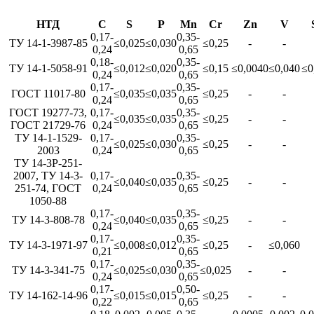
НТД
C
S
P
Mn
Cr
Zn
V
0,17-
0,35-
ТУ 14-1-3987-85
≤0,025
≤0,030
≤0,25
-
-
0,24
0,65
0,18-
0,35-
ТУ 14-1-5058-91
≤0,012
≤0,020
≤0,15
≤0,0040
≤0,040
≤0
0,24
0,65
0,17-
0,35-
ГОСТ 11017-80
≤0,035
≤0,035
≤0,25
-
-
0,24
0,65
ГОСТ 19277-73,
0,17-
0,35-
≤0,035
≤0,035
≤0,25
-
-
ГОСТ 21729-76
0,24
0,65
ТУ 14-1-1529-
0,17-
0,35-
≤0,025
≤0,030
≤0,25
-
-
2003
0,24
0,65
ТУ 14-3Р-251-
2007, ТУ 14-3-
0,17-
0,35-
≤0,040
≤0,035
≤0,25
-
-
251-74, ГОСТ
0,24
0,65
1050-88
0,17-
0,35-
ТУ 14-3-808-78
≤0,040
≤0,035
≤0,25
-
-
0,24
0,65
0,17-
0,35-
ТУ 14-3-1971-97
≤0,008
≤0,012
≤0,25
-
≤0,060
0,21
0,65
0,17-
0,35-
ТУ 14-3-341-75
≤0,025
≤0,030
≤0,025
-
-
0,24
0,65
0,17-
0,50-
ТУ 14-162-14-96
≤0,015
≤0,015
≤0,25
-
-
0,22
0,65